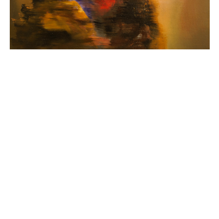
GuCherry Blog von
Everestthemes